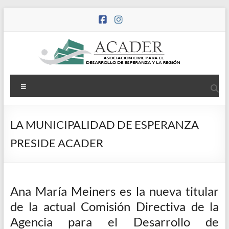
Saltar
al
contenido
ACADER
Asociación
Menú
Civil
Agencia
para el
LA MUNICIPALIDAD DE ESPERANZA
Desarrollo
de
PRESIDE ACADER
Esperanza
y la Región
Ana María Meiners es la nueva titular
de la actual Comisión Directiva de la
Agencia para el Desarrollo de