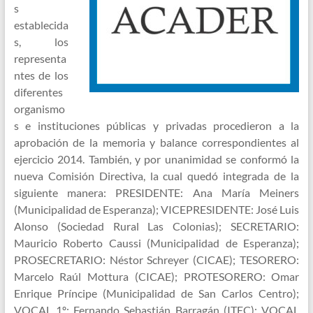
s
establecida
s, los
representa
ntes de los
diferentes
organismo
s e instituciones públicas y privadas procedieron a la
aprobación de la memoria y balance correspondientes al
ejercicio 2014. También, y por unanimidad se conformó la
nueva Comisión Directiva, la cual quedó integrada de la
siguiente manera: PRESIDENTE: Ana María Meiners
(Municipalidad de Esperanza); VICEPRESIDENTE: José Luis
Alonso (Sociedad Rural Las Colonias); SECRETARIO:
Mauricio Roberto Caussi (Municipalidad de Esperanza);
PROSECRETARIO: Néstor Schreyer (CICAE); TESORERO:
Marcelo Raúl Mottura (CICAE); PROTESORERO: Omar
Enrique Príncipe (Municipalidad de San Carlos Centro);
VOCAL 1º: Fernando Sebastián Barragán (ITEC); VOCAL