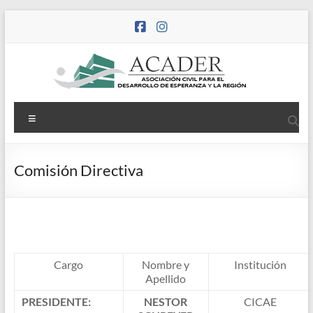
Saltar
al
contenido
ACADER
Asociación
Menú
Civil
Agencia
para el
Comisión Directiva
Desarrollo
de
Esperanza
y la Región
Cargo
Nombre y
Institución
Apellido
PRESIDENTE:
NESTOR
CICAE